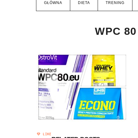
GŁÓWNA
DIETA
TRENING
WPC 80 
LIKE