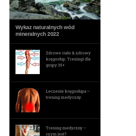
Wykaz naturalnych wód
mineralnych 2022
Zdrowe ciało & zdrowy
kręgosłup. Treningi dla
grupy 35+
Leczenie kręgosłupa –
trening medyczny.
Trening medyczny –
czym jest?