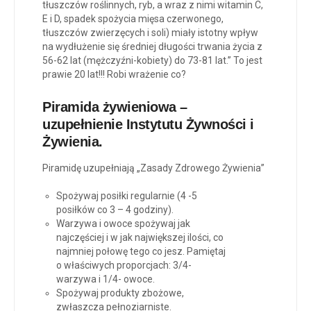
tłuszczów roślinnych, ryb, a wraz z nimi witamin C,
E i D, spadek spożycia mięsa czerwonego,
tłuszczów zwierzęcych i soli) miały istotny wpływ
na wydłużenie się średniej długości trwania życia z
56-62 lat (mężczyźni-kobiety) do 73-81 lat.” To jest
prawie 20 lat!!! Robi wrażenie co?
Piramida żywieniowa –
uzupełnienie Instytutu Żywności i
Żywienia.
Piramidę uzupełniają „Zasady Zdrowego Żywienia”
Spożywaj posiłki regularnie (4 -5
posiłków co 3 – 4 godziny).
Warzywa i owoce spożywaj jak
najczęściej i w jak największej ilości, co
najmniej połowę tego co jesz. Pamiętaj
o właściwych proporcjach: 3/4-
warzywa i 1/4- owoce.
Spożywaj produkty zbożowe,
zwłaszcza pełnoziarniste.