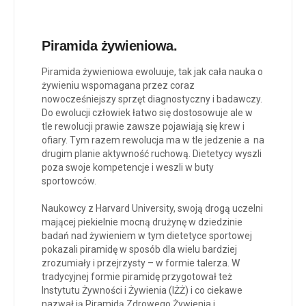
Piramida żywieniowa.
Piramida żywieniowa ewoluuje, tak jak cała nauka o
żywieniu wspomagana przez coraz
nowocześniejszy sprzęt diagnostyczny i badawczy.
Do ewolucji człowiek łatwo się dostosowuje ale w
tle rewolucji prawie zawsze pojawiają się krew i
ofiary. Tym razem rewolucja ma w tle jedzenie a na
drugim planie aktywność ruchową. Dietetycy wyszli
poza swoje kompetencje i weszli w buty
sportowców.
Naukowcy z Harvard University, swoją drogą uczelni
mającej piekielnie mocną drużynę w dziedzinie
badań nad żywieniem w tym dietetyce sportowej
pokazali piramidę w sposób dla wielu bardziej
zrozumiały i przejrzysty – w formie talerza. W
tradycyjnej formie piramidę przygotował też
Instytutu Żywności i Żywienia (IŻŻ) i co ciekawe
nazwał ją Piramidą Zdrowego Żywienia i