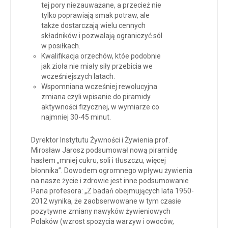
tej pory niezauważane, a przecież nie
tylko poprawiają smak potraw, ale
także dostarczają wielu cennych
składników i pozwalają ograniczyć sól
w posiłkach.
Kwalifikacja orzechów, któe podobnie
jak zioła nie miały siły przebicia we
wcześniejszych latach.
Wspomniana wcześniej rewolucyjna
zmiana czyli wpisanie do piramidy
aktywności fizycznej, w wymiarze co
najmniej 30-45 minut.
Dyrektor Instytutu Żywności i Żywienia prof.
Mirosław Jarosz podsumował nową piramidę
hasłem „mniej cukru, soli i tłuszczu, więcej
błonnika”. Dowodem ogromnego wpływu żywienia
na nasze życie i zdrowie jest inne podsumowanie
Pana profesora: „Z badań obejmujących lata 1950-
2012 wynika, że zaobserwowane w tym czasie
pozytywne zmiany nawyków żywieniowych
Polaków (wzrost spożycia warzyw i owoców,