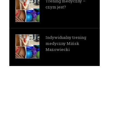
Trening medyczny –
czym jest?
Indywidualny trening
medyczny Mińsk
Mazowiecki