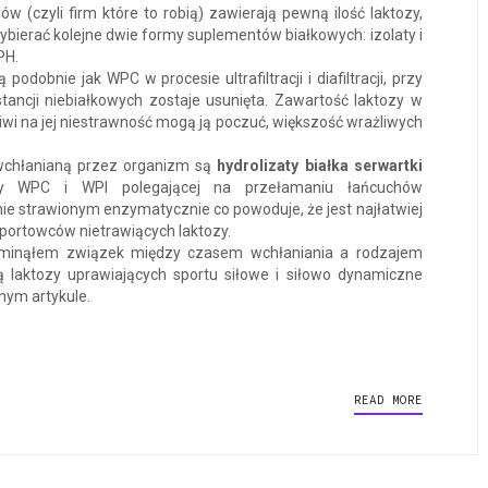
w (czyli firm które to robią) zawierają pewną ilość laktozy,
ybierać kolejne dwie formy suplementów białkowych: izolaty i
PH.
podobnie jak WPC w procesie ultrafiltracji i diafiltracji, przy
stancji niebiałkowych zostaje usunięta. Zawartość laktozy w
liwi na jej niestrawność mogą ją poczuć, większość wrażliwych
 wchłanianą przez organizm są
hydrolizaty białka serwartki
zy WPC i WPI polegającej na przełamaniu łańcuchów
e strawionym enzymatycznie co powoduje, że jest najłatwiej
sportowców nietrawiących laktozy.
pominąłem związek między czasem wchłaniania a rodzajem
ą laktozy uprawiających sportu siłowe i siłowo dynamiczne
nym artykule.
READ MORE