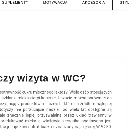
SUPLEMENTY
MOTYWACJA
AKCESORIA
STYL
czy wizyta w WC?
niestrawność cukru mlecznego laktozy. Wiele osób stosujących
u szklanki mleka cierpi katusze. Uczucie można porównać do
ezygnują z produktów mlecznych, które są źródłem najlepiej
dotyczy nie porzucajcie nadziei, od wielu lat dostępne są
le znacznie lepiej przyswajalne przez układ trawienny w
wyprodukować mleko a właściwie serwatka poddawana jest
tracji daje koncentrat białka oznaczany najczęściej WPC 80.