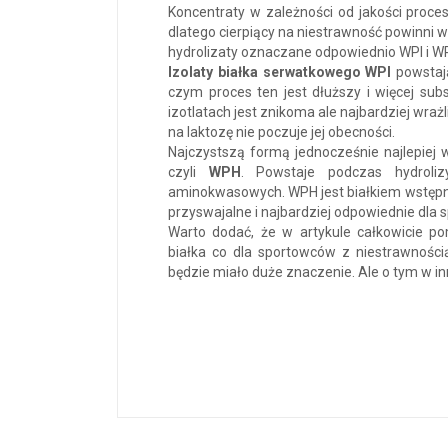
Koncentraty w zależności od jakości procesó
dlatego cierpiący na niestrawność powinni w
hydrolizaty oznaczane odpowiednio WPI i W
Izolaty białka serwatkowego
WPI
powstają 
czym proces ten jest dłuższy i więcej sub
izotlatach jest znikoma ale najbardziej wraż
na laktozę nie poczuje jej obecności.
Najczystszą formą jednocześnie najlepiej
czyli
WPH
. Powstaje podczas hydroli
aminokwasowych. WPH jest białkiem wstępni
przyswajalne i najbardziej odpowiednie dla 
Warto dodać, że w artykule całkowicie 
białka co dla sportowców z niestrawności
będzie miało duże znaczenie. Ale o tym w in