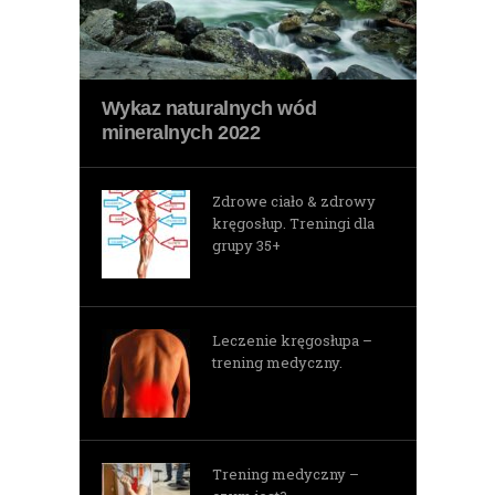
Wykaz naturalnych wód
mineralnych 2022
Zdrowe ciało & zdrowy
kręgosłup. Treningi dla
grupy 35+
Leczenie kręgosłupa –
trening medyczny.
Trening medyczny –