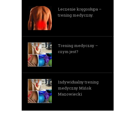
Leczenie kręgosłupa –
trening medyczny.
Trening medyczny –
czym jest?
Indywidualny trening
medyczny Mińsk
Mazowiecki