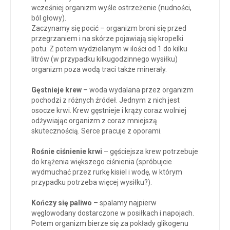
wcześniej organizm wyśle ostrzeżenie (nudności,
ból głowy).
Zaczynamy się pocić – organizm broni się przed
przegrzaniem i na skórze pojawiają się kropelki
potu. Z potem wydzielanym w ilości od 1 do kilku
litrów (w przypadku kilkugodzinnego wysiłku)
organizm poza wodą traci także minerały.
Gęstnieje krew
– woda wydalana przez organizm
pochodzi z różnych źródeł. Jednym z nich jest
osocze krwi. Krew gęstnieje i krąży coraz wolniej
odżywiając organizm z coraz mniejszą
skutecznością. Serce pracuje z oporami.
Rośnie ciśnienie krwi
– gęściejsza krew potrzebuje
do krążenia większego ciśnienia (spróbujcie
wydmuchać przez rurkę kisiel i wodę, w którym
przypadku potrzeba więcej wysiłku?).
Kończy się paliwo
– spalamy najpierw
węglowodany dostarczone w posiłkach i napojach.
Potem organizm bierze się za pokłady glikogenu