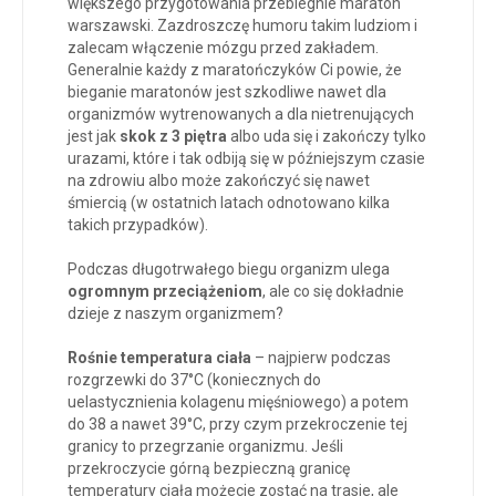
większego przygotowania przebiegnie maraton
warszawski. Zazdroszczę humoru takim ludziom i
zalecam włączenie mózgu przed zakładem.
Generalnie każdy z maratończyków Ci powie, że
bieganie maratonów jest szkodliwe nawet dla
organizmów wytrenowanych a dla nietrenujących
jest jak
skok z 3 piętra
albo uda się i zakończy tylko
urazami, które i tak odbiją się w późniejszym czasie
na zdrowiu albo może zakończyć się nawet
śmiercią (w ostatnich latach odnotowano kilka
takich przypadków).
Podczas długotrwałego biegu organizm ulega
ogromnym przeciążeniom
, ale co się dokładnie
dzieje z naszym organizmem?
Rośnie temperatura ciała
– najpierw podczas
rozgrzewki do 37°C (koniecznych do
uelastycznienia kolagenu mięśniowego) a potem
do 38 a nawet 39°C, przy czym przekroczenie tej
granicy to przegrzanie organizmu. Jeśli
przekroczycie górną bezpieczną granicę
temperatury ciała możecie zostać na trasie, ale