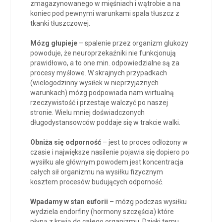
zmagazynowanego w mięśniach i wątrobie a na
koniec pod pewnymi warunkami spala tłuszcz z
tkanki tłuszczowej.
Mózg głupieje
– spalenie przez organizm glukozy
powoduje, że neuroprzekaźniki nie funkcjonują
prawidłowo, a to one min. odpowiedzialne są za
procesy myślowe. W skrajnych przypadkach
(wielogodzinny wysiłek w nieprzyjaznych
warunkach) mózg podpowiada nam wirtualną
rzeczywistość i przestaje walczyć po naszej
stronie. Wielu mniej doświadczonych
długodystansowców poddaje się w trakcie walki.
Obniża się odporność
– jest to proces odłożony w
czasie i największe nasilenie pojawia się dopiero po
wysiłku ale głównym powodem jest koncentracja
całych sił organizmu na wysiłku fizycznym
kosztem procesów budujących odporność.
Wpadamy w stan euforii
– mózg podczas wysiłku
wydziela endorfiny (hormony szczęścia) które
płyną z krwią do całego organizmu. Dzięki temu