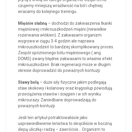
czujemy mniejszą wrażliwość na ból i chętniej
wracamy do kolejnego treningu.
Mięśnie słabną
– dochodzi do zakwaszenia tkanki
mięśniowej i mikrouszkodzeń mięśni (niewielkie
rozerwania włókien). Z zakwasami organizm
wygrywa w ciągu 3-4 godzin ale naprawa
mikrouszkodzeń to bardziej skomplikowany proces.
Zespół opóźnionego bólu mięśniowego ( ang.
DOMS) zwany błędnie zakwasami to właśnie efekt
mikrouszkodzeń. Brak regeneracji może w długim
okresie doprowadzić do poważnych kontuzji.
Stawy bolą
– duże siły fizyczne jakim podlegają
staw skokowy i kolanowy oraz kręgosłup powodują
przeciążenia stawów i ścięgien i w ich wyniku
mikrourazy. Zaniedbane doprowadzają do
poważnych kontuzji.
Jeśli ten artykuł potraktowaliście jako
usprawiedliwienie lenistwa to skręciliście w boczną
ślepą uliczkę i radzę – zawróćcie… Organizm to