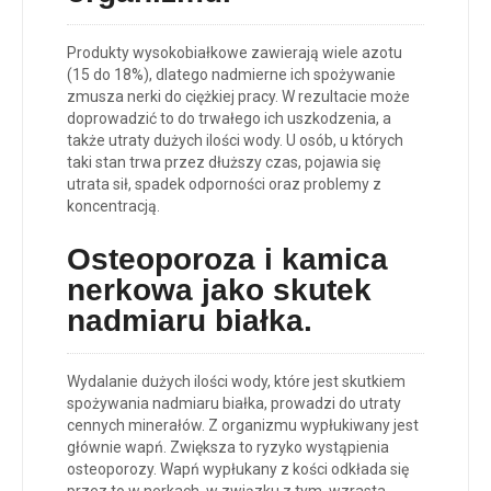
Produkty wysokobiałkowe zawierają wiele azotu
(15 do 18%), dlatego nadmierne ich spożywanie
zmusza nerki do ciężkiej pracy. W rezultacie może
doprowadzić to do trwałego ich uszkodzenia, a
także utraty dużych ilości wody. U osób, u których
taki stan trwa przez dłuższy czas, pojawia się
utrata sił, spadek odporności oraz problemy z
koncentracją.
O
steoporoza i kamica
nerkowa
jako skutek
nadmiaru białka.
Wydalanie dużych ilości wody, które jest skutkiem
spożywania nadmiaru białka, prowadzi do utraty
cennych minerałów. Z organizmu wypłukiwany jest
głównie wapń. Zwiększa to ryzyko wystąpienia
osteoporozy. Wapń wypłukany z kości odkłada się
przez to w nerkach, w związku z tym, wzrasta