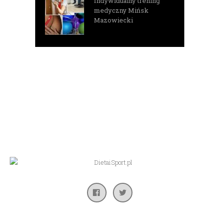
Indywidualny trening
medyczny Mińsk
Mazowiecki