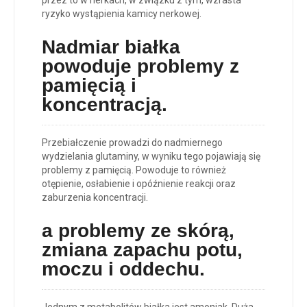
ryzyko wystąpienia kamicy nerkowej.
Nadmiar białka
powoduje p
roblemy z
pamięcią i
koncentracją
.
Przebiałczenie prowadzi do nadmiernego
wydzielania glutaminy, w wyniku tego pojawiają się
problemy z pamięcią. Powoduje to również
otępienie, osłabienie i opóźnienie reakcji oraz
zaburzenia koncentracji.
a p
roblemy ze skórą,
zmiana zapachu potu,
moczu i oddechu
.
Jednym z metabolitów białka jest amoniak. Duża