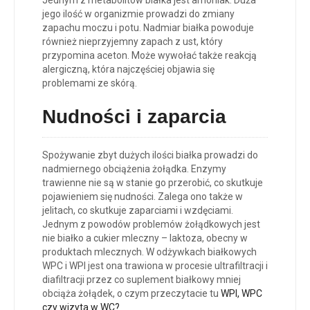
jego ilość w organizmie prowadzi do zmiany
zapachu moczu i potu. Nadmiar białka powoduje
również nieprzyjemny zapach z ust, który
przypomina aceton. Może wywołać także reakcją
alergiczną, która najczęściej objawia się
problemami ze skórą.
Nudności i zaparcia
Spożywanie zbyt dużych ilości białka prowadzi do
nadmiernego obciążenia żołądka. Enzymy
trawienne nie są w stanie go przerobić, co skutkuje
pojawieniem się nudności. Zalega ono także w
jelitach, co skutkuje zaparciami i wzdęciami.
Jednym z powodów problemów żołądkowych jest
nie białko a cukier mleczny – laktoza, obecny w
produktach mlecznych. W odżywkach białkowych
WPC i WPI jest ona trawiona w procesie ultrafiltracji i
diafiltracji przez co suplement białkowy mniej
obciąża żołądek, o czym przeczytacie tu
WPI, WPC
czy wizyta w WC?