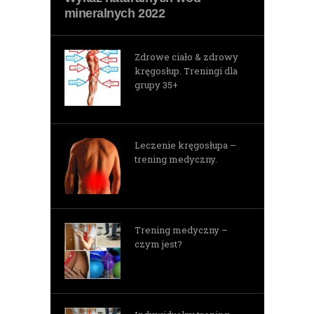
mineralnych 2022
Zdrowe ciało & zdrowy
kręgosłup. Treningi dla
grupy 35+
Leczenie kręgosłupa –
trening medyczny.
Trening medyczny –
czym jest?