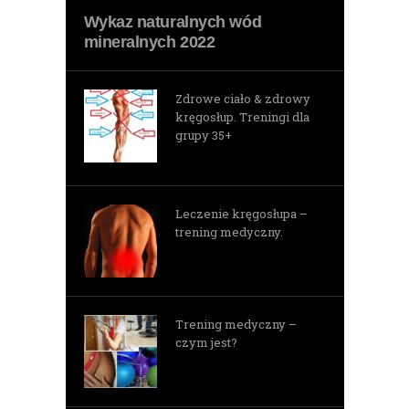
Wykaz naturalnych wód
mineralnych 2022
Zdrowe ciało & zdrowy
kręgosłup. Treningi dla
grupy 35+
Leczenie kręgosłupa –
trening medyczny.
Trening medyczny –
czym jest?