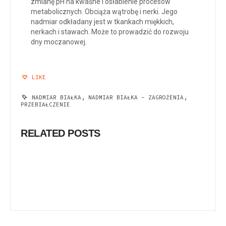
zmianę pH na kwaśne i osłabienie procesów
metabolicznych. Obciąża wątrobę i nerki. Jego
nadmiar odkładany jest w tkankach miękkich,
nerkach i stawach. Może to prowadzić do rozwoju
dny moczanowej.
LIKE
NADMIAR BIAŁKA
,
NADMIAR BIAŁKA - ZAGROŻENIA
,
PRZEBIAŁCZENIE
RELATED POSTS