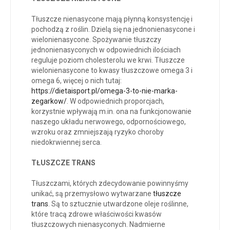
Tłuszcze nienasycone mają płynną konsystencję i
pochodzą z roślin. Dzielą się na jednonienasycone i
wielonienasycone. Spożywanie tłuszczy
jednonienasyconych w odpowiednich ilościach
reguluje poziom cholesterolu we krwi. Tłuszcze
wielonienasycone to kwasy tłuszczowe omega 3 i
omega 6, więcej o nich tutaj:
https://dietaisport.pl/omega-3-to-nie-marka-
zegarkow/
. W odpowiednich proporcjach,
korzystnie wpływają m.in. ona na funkcjonowanie
naszego układu nerwowego, odpornościowego,
wzroku oraz zmniejszają ryzyko choroby
niedokrwiennej serca.
TŁUSZCZE TRANS
Tłuszczami, których zdecydowanie powinnyśmy
unikać, są przemysłowo wytwarzane
tłuszcze
trans
. Są to sztucznie utwardzone oleje roślinne,
które tracą zdrowe właściwości kwasów
tłuszczowych nienasyconych. Nadmierne