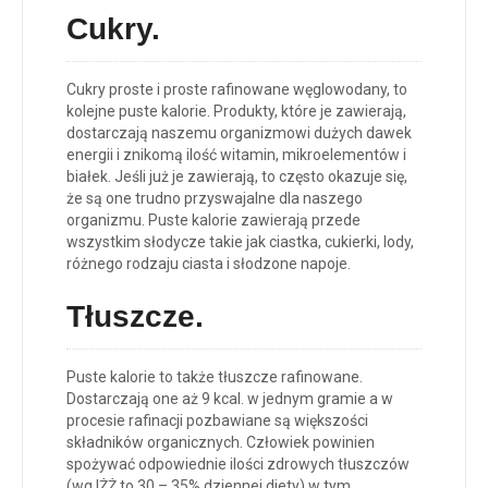
Cukry.
Cukry proste i proste rafinowane węglowodany, to
kolejne puste kalorie. Produkty, które je zawierają,
dostarczają naszemu organizmowi dużych dawek
energii i znikomą ilość witamin, mikroelementów i
białek. Jeśli już je zawierają, to często okazuje się,
że są one trudno przyswajalne dla naszego
organizmu. Puste kalorie zawierają przede
wszystkim słodycze takie jak ciastka, cukierki, lody,
różnego rodzaju ciasta i słodzone napoje.
Tłuszcze.
Puste kalorie to także tłuszcze rafinowane.
Dostarczają one aż 9 kcal. w jednym gramie a w
procesie rafinacji pozbawiane są większości
składników organicznych. Człowiek powinien
spożywać odpowiednie ilości zdrowych tłuszczów
(wg IŻŻ to 30 – 35% dziennej diety) w tym