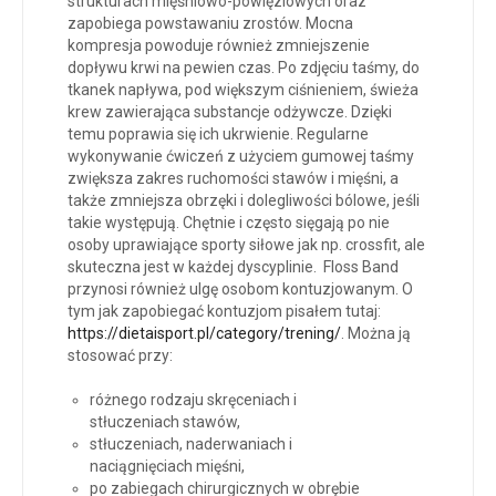
strukturach mięśniowo-powięziowych oraz
zapobiega powstawaniu zrostów. Mocna
kompresja powoduje również zmniejszenie
dopływu krwi na pewien czas. Po zdjęciu taśmy, do
tkanek napływa, pod większym ciśnieniem, świeża
krew zawierająca substancje odżywcze. Dzięki
temu poprawia się ich ukrwienie. Regularne
wykonywanie ćwiczeń z użyciem gumowej taśmy
zwiększa zakres ruchomości stawów i mięśni, a
także zmniejsza obrzęki i dolegliwości bólowe, jeśli
takie występują. Chętnie i często sięgają po nie
osoby uprawiające sporty siłowe jak np. crossfit, ale
skuteczna jest w każdej dyscyplinie. Floss Band
przynosi również ulgę osobom kontuzjowanym. O
tym jak zapobiegać kontuzjom pisałem tutaj:
https://dietaisport.pl/category/trening/
. Można ją
stosować przy:
różnego rodzaju skręceniach i
stłuczeniach stawów,
stłuczeniach, naderwaniach i
naciągnięciach mięśni,
po zabiegach chirurgicznych w obrębie