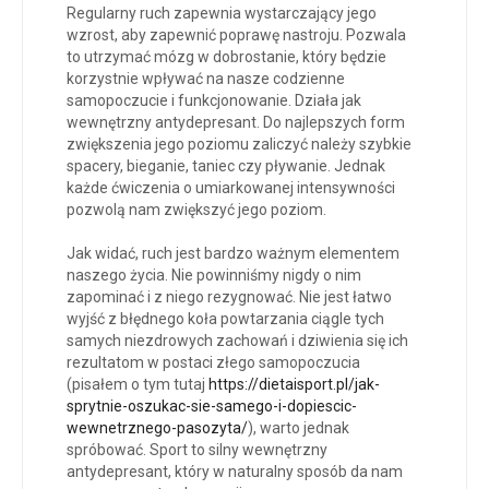
Regularny ruch zapewnia wystarczający jego
wzrost, aby zapewnić poprawę nastroju. Pozwala
to utrzymać mózg w dobrostanie, który będzie
korzystnie wpływać na nasze codzienne
samopoczucie i funkcjonowanie. Działa jak
wewnętrzny antydepresant. Do najlepszych form
zwiększenia jego poziomu zaliczyć należy szybkie
spacery, bieganie, taniec czy pływanie. Jednak
każde ćwiczenia o umiarkowanej intensywności
pozwolą nam zwiększyć jego poziom.
Jak widać, ruch jest bardzo ważnym elementem
naszego życia. Nie powinniśmy nigdy o nim
zapominać i z niego rezygnować. Nie jest łatwo
wyjść z błędnego koła powtarzania ciągle tych
samych niezdrowych zachowań i dziwienia się ich
rezultatom w postaci złego samopoczucia
(pisałem o tym tutaj
https://dietaisport.pl/jak-
sprytnie-oszukac-sie-samego-i-dopiescic-
wewnetrznego-pasozyta/
), warto jednak
spróbować. Sport to silny wewnętrzny
antydepresant, który w naturalny sposób da nam