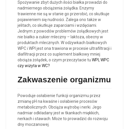
Spożywanie zbyt dużych ilości białka prowadzi do
nadmiernego obciążenia żołądka. Enzymy
trawienne nie są w stanie go przerobić, co skutkuje
pojawieniem się nudności. Zalega ono także w
jelitach, co skutkuje zaparciami i wzdęciami.
Jednym z powodów problemów żołądkowych jest
nie białko a cukier mleczny – laktoza, obecny w
produktach mlecznych. W odżywkach białkowych
WPC i WPI jest ona trawiona w procesie ultrafiltracji i
diafiltracji przez co suplement białkowy mniej
obciąża żołądek, o czym przeczytacie tu
WPI, WPC
czy wizyta w WC?
Zakwaszenie organizmu
Powoduje osłabienie funkcji organizmu przez
zmianę pH na kwaśne i osłabienie procesów
metabolicznych. Obciąża wątrobę i nerki. Jego
nadmiar odkładany jest w tkankach miękkich,
nerkach i stawach. Może to prowadzić do rozwoju
dny moczanowej.