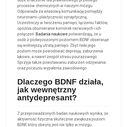
duże znaczenie dla prawidłowego przebiegu
procesów chemicznych w naszym mózgu.
Odpowiada za właściwą komunikację pomiędzy
neuronami i plastyczność synaptyczną.
Uczestniczy w tworzeniu pamięci, łączeniu faktów,
opóźnia obumieranie komórek nerwowych i ich
połączeń.
Badania naukowe
potwierdzają, że u
osób z podwyższonym poziomem BDNF obserwuje
się wolniejszą utratę pamięci.
Zbyt niski jego
poziom może powodować depresję, zaburzenia
lękowe, a nawet zespół stresu pourazowego.
Sprzyja także powstawaniu zaburzeń odżywiania
oraz poczuciu wypalenia zawodowego.
Dlaczego BDNF działa,
jak wewnętrzny
antydepresant?
Z przeprowadzonych badań naukowych wynika, że
aktywność fizyczna skutecznie zwiększa poziom
BDNF, który obecny jest nie tylko w mózgu.