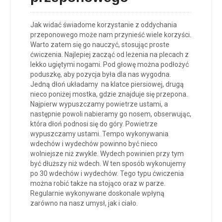
Jak widać świadome korzystanie z oddychania
przeponowego może nam przynieść wiele korzyści.
Warto zatem się go nauczyć, stosując proste
ćwiczenia. Najlepiej zacząć od leżenia na plecach z
lekko ugiętymi nogami. Pod głowę można podłożyć
poduszkę, aby pozycja była dla nas wygodna.
Jedną dłoń układamy na klatce piersiowej, drugą
nieco poniżej mostka, gdzie znajduje się przepona.
Najpierw wypuszczamy powietrze ustami, a
następnie powoli nabieramy go nosem, obserwując,
która dłoń podnosi się do góry. Powietrze
wypuszczamy ustami. Tempo wykonywania
wdechów i wydechów powinno być nieco
wolniejsze niż zwykle. Wydech powinien przy tym
być dłuższy niż wdech. W ten sposób wykonujemy
po 30 wdechów i wydechów. Tego typu ćwiczenia
można robić także na stojąco oraz w parze.
Regularnie wykonywane doskonale wpłyną
zarówno na nasz umysł, jak i ciało.