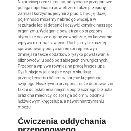
Najprościej rzecz ujmując, oddychanie przeponowe
polega napełnianiu powietrzem także
przepony
,
zamiast korzystać jedynie z płuc. Dzięki jej dużej
pojemności możemy nabrać go więcej, a w
rezultacie lepiej dotlenić i odżywić komórki naszego
organizmu. Wciąganie powietrza do przepony
stymuluje nasze organy wewnętrzne, co korzystnie
wpływa m.in. na trawienie. Ruch jamy brzusznej
spowodowany oddychaniem przeponowym
zmniejsza także dodatkowo ryzyko powstawania
bliznowców u osób po zabiegach chirurgicznych.
Przepona wpływa również na pracę kręgosłupa.
Dysfunkcje w jej obrębie często skutkują
przeciążeniami i bólami w obrębie kręgosłupa
szyjnego. Nieaktywna przepona może doprowadzić
także do osłabienia mięśnia poprzecznego brzucha
oraz dna miednicy, co sprzyja bólom w odcinku
lędźwiowym kręgosłupa, a nawet nietrzymaniu
moczu.
Ćwiczenia oddychania
przeponowego